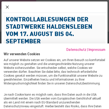
KUNDEN
ROLLI-BAD
NETZ
schliessen
KONTROLLABLESUNGEN DER
NOTFALL-SERVICE
KUNDENPOR
Menü
03904 477-3
STADTWERKE HALDENSLEBEN
Suche
VOM 17. AUGUST BIS 04.
SEPTEMBER
Stadtwerke
Aktuelles & Presse
Rückblick im Rolli-
Datenschutz
|
Impressum
Sehr geehrte Kund:innen,
Wir verwenden Cookies
wir informieren Sie darüber, dass im Zeitraum vom 17.
Auf unserer Website setzen wir Cookies ein, um Ihren Besuch so komfortabel
wie möglich zu gestalten und die uneingeschränkte Nutzung unserer
August bis 04. September 2026 Kontrollablesungen von
Website sicherzustellen. Sie entscheiden selbst, welche Cookies wir
Strom-, Gas- und Wasserzählern im Netzgebiet
verwenden dürfen. Beachten Sie dabei bitte, das technisch erforderliche
RÜCKBLICK IM ROLLI-BAD
Cookies gesetzt werden müssen, um die Funktionalität unserer Website zu
durchgeführt werden.
gewährleisten. Einzelheiten hierzu und Informationen zu Ihrer
Widerspruchsmöglichkeit finden Sie in unseren Datenschutzbestimmung.
Mit der Durchführung der Kontrollablesungen wurde die
28.02.2024
Firma ENERMESS beauftragt. Die Mitarbeitenden
Je nach Cookie kann es möglich sein, dass Ihre Daten auch in die USA
werden Wohn- und Geschäftshäuser im
Knapp 235 Tage nach der Wiedereröffnung des von
übermittelt werden. Die USA werden vom Europäischen Gerichtshof aktuell
Versorgungsgebiet der Stadtwerke Haldensleben
als ein Land mit einem nach EU-Standard unzureichenden
Grund auf sanierten Rolli-Bades, zieht die Stadtwerke
Datenschutzniveau eingestuft. Hierbei besteht das Risiko, dass Ihre Daten
aufsuchen, um die Zählerstände zu prüfen, die bisher