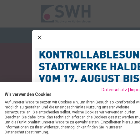
STADTWERKE
STROM
GAS
WASSER
schliessen
KONTROLLABLESUN
Kundenservice
Kundenportal
STADTWERKE HALD
VOM 17. AUGUST BIS
ALLES ONLINE I
SEPTEMBER
KUNDENPORTAL
Datenschutz
|
Impr
Wir verwenden Cookies
Sehr geehrte Kund:innen,
Auf unserer Website setzen wir Cookies ein, um Ihren Besuch so komfortabel wi
möglich zu gestalten und die uneingeschränkte Nutzung unserer Website
schnell, einfach, stressfrei
sicherzustellen. Sie entscheiden selbst, welche Cookies wir verwenden dürfen.
wir informieren Sie darüber, dass im Zeitraum
Beachten Sie dabei bitte, das technisch erforderliche Cookies gesetzt werden m
September 2026 Kontrollablesungen von Stro
um die Funktionalität unserer Website zu gewährleisten. Einzelheiten hierzu un
Informationen zu Ihrer Widerspruchsmöglichkeit finden Sie in unseren
im Netzgebiet durchgeführt werden.
GUTE GRÜNDE FÜR
Datenschutzbestimmung.