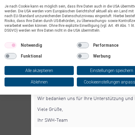
Mit der Durchführung der Kontrollablesung
KUNDENPORTAL
Je nach Cookie kann es möglich sein, dass Ihre Daten auch in die USA übermitte
beauftragt. Die Mitarbeitenden werden Wohn-
werden. Die USA werden vom Europäischen Gerichtshof aktuell als ein Land mit
Versorgungsgebiet der Stadtwerke Haldensle
nach EU-Standard unzureichenden Datenschutzniveau eingestuft. Hierbei beste
Alles Wichtige auf einen Blick – rund um 
Risiko, dass Ihre Daten durch US-Behörden, zu Überwachungs- sowie Kontrollz
Zählerstände zu prüfen, die bisher aufgrund 
verarbeitet werden können. Ohne Ihre explizite Einwilligung (vgl. Art. 49 Abs. 1 lit.
24/7 Zugriff auf Ihre Verträge, Rechnu
geschätzt werden konnten.
DSGVO) werden wir Ihre Daten nicht in die USA übermitteln.
zu Hause oder unterwegs
Wir weisen darauf hin, dass sich alle Mitar
Abschläge anpassen, persönliche Date
Notwendig
Performance
jederzeit mit einem Dienstausweis der Stadt
Vertragswechsel, An-, Um- oder Abme
können. Kundinnen und Kunden werden gebete
Funktional
Werbung
Bankverbindungen ändern und verwalten
Vorlage des Ausweises den Zugang zu den Zäh
Zeitersparnis, da Anfragen und Aufträge
Alle akzeptieren
Einstellungen speichern
Die Kontrollablesungen dienen der Sicherstel
ZUM ONLINE-KUNDENPORTAL
Verbrauchserfassung und tragen zu einer zuv
Ablehnen
Cookieeinstellungen anpas
Wasserversorgung bei.
Wir bedanken uns für Ihre Unterstützung und 
Viele Grüße,
Ihr SWH-Team
SO FUNKTIONIERT´