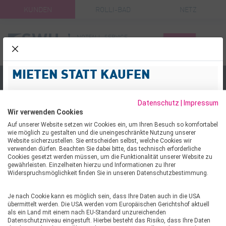
KUNDEN
ROLLI-BAD
NETZ
NOTFALL-SERVICE
KUNDENPOR
Menü
03904 477-3
schliessen
Suche
MIETEN STATT KAUFEN
Hinweisgebersystem
Rundum sorglos zur neuen Wärmepumpe
Datenschutz
|
Impressum
Ihre Heizungsanlage ist in die Jahre gekommen oder
Wir verwenden Cookies
arbeitet nicht mehr effizient? Dann ist jetzt der richtige
Auf unserer Website setzen wir Cookies ein, um Ihren Besuch so komfortabel
Zeitpunkt für den Umstieg. Mit unserem Mietmodel
wie möglich zu gestalten und die uneingeschränkte Nutzung unserer
modernisieren Sie komfortabel, unkompliziert und ganz
Website sicherzustellen. Sie entscheiden selbst, welche Cookies wir
HINWEISGEBERSYSTEM
verwenden dürfen. Beachten Sie dabei bitte, das technisch erforderliche
ohne hohe Investitionskosten.
Cookies gesetzt werden müssen, um die Funktionalität unserer Website zu
gewährleisten. Einzelheiten hierzu und Informationen zu Ihrer
Stadtwerke Haldensleben
Bei verbindlicher Bestellung einer Wärmepumpe bis
Widerspruchsmöglichkeit finden Sie in unseren Datenschutzbestimmung.
zum 31.12.2026 in Verbindung mit einem günstigen SWH-
Stromtarif profitieren Sie zusätzlich von einem Bonus in
Je nach Cookie kann es möglich sein, dass Ihre Daten auch in die USA
HINWEISGEBERSYSTEM –
übermittelt werden. Die USA werden vom Europäischen Gerichtshof aktuell
Höhe von 250 €.
als ein Land mit einem nach EU-Standard unzureichenden
EINREICHUNG VON HINWEISEN
Datenschutzniveau eingestuft. Hierbei besteht das Risiko, dass Ihre Daten