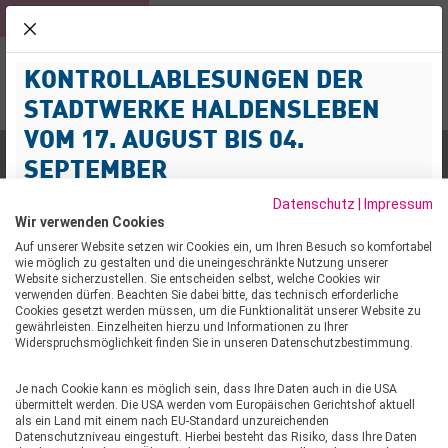
KUNDEN
ROLLI-BAD
NETZ
schliessen
KONTROLLABLESUNGEN DER
NOTFALL-SERVICE
KUNDENPOR
Menü
03904 477-3
STADTWERKE HALDENSLEBEN
Suche
VOM 17. AUGUST BIS 04.
SEPTEMBER
Ladesäulen für den Landkreis
Datenschutz
|
Impressum
Sehr geehrte Kund:innen,
Wir verwenden Cookies
wir informieren Sie darüber, dass im Zeitraum vom 17.
Auf unserer Website setzen wir Cookies ein, um Ihren Besuch so komfortabel
wie möglich zu gestalten und die uneingeschränkte Nutzung unserer
August bis 04. September 2026 Kontrollablesungen von
LADESÄULEN FÜR DEN
Website sicherzustellen. Sie entscheiden selbst, welche Cookies wir
Strom-, Gas- und Wasserzählern im Netzgebiet
verwenden dürfen. Beachten Sie dabei bitte, das technisch erforderliche
LANDKREIS
Cookies gesetzt werden müssen, um die Funktionalität unserer Website zu
durchgeführt werden.
gewährleisten. Einzelheiten hierzu und Informationen zu Ihrer
Widerspruchsmöglichkeit finden Sie in unseren Datenschutzbestimmung.
Mit der Durchführung der Kontrollablesungen wurde die
20.10.2022
Firma ENERMESS beauftragt. Die Mitarbeitenden
Je nach Cookie kann es möglich sein, dass Ihre Daten auch in die USA
werden Wohn- und Geschäftshäuser im
Im Beisein von Landrat Martin Stichnoth, gingen am
übermittelt werden. Die USA werden vom Europäischen Gerichtshof aktuell
Versorgungsgebiet der Stadtwerke Haldensleben
als ein Land mit einem nach EU-Standard unzureichenden
Montag, 17. Oktober 2022, drei neue Ladesäulen an das
Datenschutzniveau eingestuft. Hierbei besteht das Risiko, dass Ihre Daten
aufsuchen, um die Zählerstände zu prüfen, die bisher