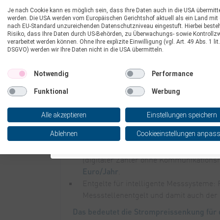
„Außerdem entlastet der Staat mit Zuschüs
hohe Investitionskosten.
Je nach Cookie kann es möglich sein, dass Ihre Daten auch in die USA übermitte
werden. Die USA werden vom Europäischen Gerichtshof aktuell als ein Land mit
Einige Bestandteile des Strompreises hab
Bei verbindlicher Bestellung einer Wärmepum
nach EU-Standard unzureichenden Datenschutzniveau eingestuft. Hierbei beste
Risiko, dass Ihre Daten durch US-Behörden, zu Überwachungs- sowie Kontrollz
Arbeitspreis bei Strom.
Verbindung mit einem günstigen SWH-Stromtari
verarbeitet werden können. Ohne Ihre explizite Einwilligung (vgl. Art. 49 Abs. 1 lit.
von einem Bonus in Höhe von 250 €.
DSGVO) werden wir Ihre Daten nicht in die USA übermitteln.
Der verbrauchsabhängige Arbeitspreis k
Hier geht´s zur neuen Wärmepumpe
Zum 1. März 2026 wird der Arbeitspreis f
Notwendig
Performance
33,83 Cent pro Kilowattstunde brutto gesen
Funktional
Werbung
Der Grundpreis hängt von Messstellenent
Alle akzeptieren
Einstellungen speichern
Der Grundpreis in 2026 hängt vom Zähler
jährlichen Grundpreis für Ihren Messstell
Ablehnen
Cookieeinstellungen anpas
Entgelte für konventionelle und digita
(digitaler Zähler ohne Kommunikationsm
Euro/Jahr
.
Entgelte für intelligente Messsysteme:
Messstellenentgelt und damit auch der
Das bedeutet die Strompreissenkung für