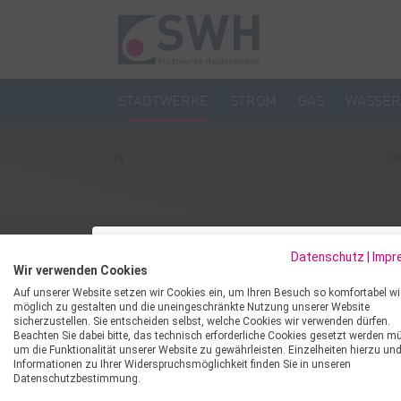
STADTWERKE
STROM
GAS
WASSER
Stadtwerke
Aktuelles & Presse
SW
SWH SENKEN DEN
schliessen
Datenschutz
|
Impr
Wir verwenden Cookies
01.03.2026
MIETEN STATT KAU
Auf unserer Website setzen wir Cookies ein, um Ihren Besuch so komfortabel wi
möglich zu gestalten und die uneingeschränkte Nutzung unserer Website
sicherzustellen. Sie entscheiden selbst, welche Cookies wir verwenden dürfen.
04.02.2026
Rundum sorglos zur neuen Wärmepumpe
Beachten Sie dabei bitte, das technisch erforderliche Cookies gesetzt werden m
um die Funktionalität unserer Website zu gewährleisten. Einzelheiten hierzu un
Ihre Heizungsanlage ist in die Jahre gekomme
Informationen zu Ihrer Widerspruchsmöglichkeit finden Sie in unseren
HALDENSLEBEN. Die Stadtwerke Halden
effizient? Dann ist jetzt der richtige Zeitpunk
Datenschutzbestimmung.
und einer guten Einkaufsstrategie können 
Mietmodel modernisieren Sie komfortabel, un