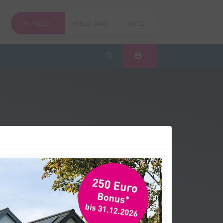
KUNDEN
ROLLI-BAD
NETZ
KUNDENPORTAL
Suche
ROM AB
Strom. „Dank günstiger Marktbedingungen
Bereichsleiterin Kundenservice.