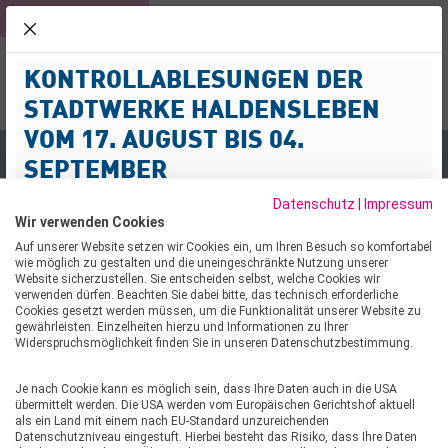
KUNDEN
ROLLI-BAD
NETZ
schliessen
KONTROLLABLESUNGEN DER
NOTFALL-SERVICE
KUNDENPOR
Menü
03904 477-3
STADTWERKE HALDENSLEBEN
Suche
VOM 17. AUGUST BIS 04.
SEPTEMBER
Eisbahn und Sternenmarkt verzaubern bald wieder Hald
EISBAHN UND
Datenschutz
|
Impressum
Sehr geehrte Kund:innen,
Wir verwenden Cookies
STERNENMARKT
wir informieren Sie darüber, dass im Zeitraum vom 17.
Auf unserer Website setzen wir Cookies ein, um Ihren Besuch so komfortabel
wie möglich zu gestalten und die uneingeschränkte Nutzung unserer
August bis 04. September 2026 Kontrollablesungen von
VERZAUBERN BALD WIEDER
Website sicherzustellen. Sie entscheiden selbst, welche Cookies wir
Strom-, Gas- und Wasserzählern im Netzgebiet
verwenden dürfen. Beachten Sie dabei bitte, das technisch erforderliche
HALDENSLEBEN
Cookies gesetzt werden müssen, um die Funktionalität unserer Website zu
durchgeführt werden.
gewährleisten. Einzelheiten hierzu und Informationen zu Ihrer
Widerspruchsmöglichkeit finden Sie in unseren Datenschutzbestimmung.
Mit der Durchführung der Kontrollablesungen wurde die
24.09.2025
Firma ENERMESS beauftragt. Die Mitarbeitenden
Je nach Cookie kann es möglich sein, dass Ihre Daten auch in die USA
werden Wohn- und Geschäftshäuser im
STERNENMARKT UND EISLAUFBAHN VERZAUBERN
übermittelt werden. Die USA werden vom Europäischen Gerichtshof aktuell
Versorgungsgebiet der Stadtwerke Haldensleben
als ein Land mit einem nach EU-Standard unzureichenden
HALDENSLEBEN
Datenschutzniveau eingestuft. Hierbei besteht das Risiko, dass Ihre Daten
aufsuchen, um die Zählerstände zu prüfen, die bisher