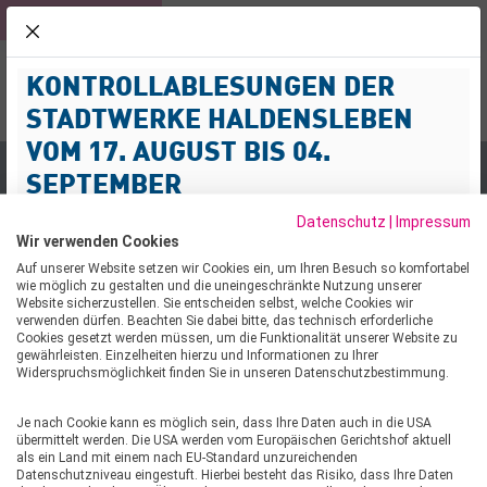
KUNDEN
ROLLI-BAD
NETZ
schliessen
KONTROLLABLESUNGEN DER
NOTFALL-SERVICE
KUNDENPOR
Menü
03904 477-3
STADTWERKE HALDENSLEBEN
Suche
VOM 17. AUGUST BIS 04.
SEPTEMBER
500 € FÜR HOCHBEET-PROJEKT DER KITA WIRBELWIND
Datenschutz
|
Impressum
Sehr geehrte Kund:innen,
Wir verwenden Cookies
500 € FÜR HOCHBEET-
wir informieren Sie darüber, dass im Zeitraum vom 17.
Auf unserer Website setzen wir Cookies ein, um Ihren Besuch so komfortabel
wie möglich zu gestalten und die uneingeschränkte Nutzung unserer
August bis 04. September 2026 Kontrollablesungen von
PROJEKT DER KITA
Website sicherzustellen. Sie entscheiden selbst, welche Cookies wir
Strom-, Gas- und Wasserzählern im Netzgebiet
verwenden dürfen. Beachten Sie dabei bitte, das technisch erforderliche
WIRBELWIND
Cookies gesetzt werden müssen, um die Funktionalität unserer Website zu
durchgeführt werden.
gewährleisten. Einzelheiten hierzu und Informationen zu Ihrer
Widerspruchsmöglichkeit finden Sie in unseren Datenschutzbestimmung.
Mit der Durchführung der Kontrollablesungen wurde die
19.03.2026
Firma ENERMESS beauftragt. Die Mitarbeitenden
Je nach Cookie kann es möglich sein, dass Ihre Daten auch in die USA
werden Wohn- und Geschäftshäuser im
HALDENSLEBEN/SÜPLINGEN: Die Kita Wirbelwind in
übermittelt werden. Die USA werden vom Europäischen Gerichtshof aktuell
Versorgungsgebiet der Stadtwerke Haldensleben
als ein Land mit einem nach EU-Standard unzureichenden
Süplingen erhält Unterstützung für ein besonderes
Datenschutzniveau eingestuft. Hierbei besteht das Risiko, dass Ihre Daten
aufsuchen, um die Zählerstände zu prüfen, die bisher