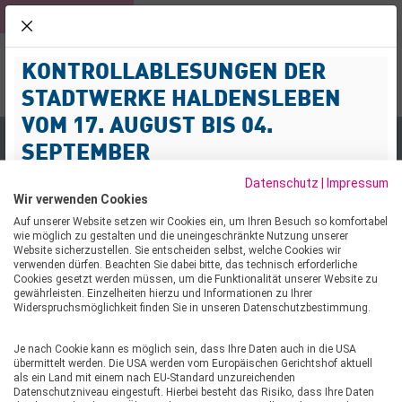
KUNDEN
ROLLI-BAD
NETZ
schliessen
KONTROLLABLESUNGEN DER
NOTFALL-SERVICE
KUNDENPOR
Menü
03904 477-3
STADTWERKE HALDENSLEBEN
Suche
VOM 17. AUGUST BIS 04.
SEPTEMBER
500 € FÜR „FAHRRAD-WERKSTATT“ DER ERICH-KÄSTNE
Datenschutz
|
Impressum
Sehr geehrte Kund:innen,
Wir verwenden Cookies
500 € FÜR „FAHRRAD-
wir informieren Sie darüber, dass im Zeitraum vom 17.
Auf unserer Website setzen wir Cookies ein, um Ihren Besuch so komfortabel
wie möglich zu gestalten und die uneingeschränkte Nutzung unserer
August bis 04. September 2026 Kontrollablesungen von
WERKSTATT“ DER ERICH-
Website sicherzustellen. Sie entscheiden selbst, welche Cookies wir
Strom-, Gas- und Wasserzählern im Netzgebiet
verwenden dürfen. Beachten Sie dabei bitte, das technisch erforderliche
KÄSTNER-GRUNDSCHULE
Cookies gesetzt werden müssen, um die Funktionalität unserer Website zu
durchgeführt werden.
gewährleisten. Einzelheiten hierzu und Informationen zu Ihrer
Widerspruchsmöglichkeit finden Sie in unseren Datenschutzbestimmung.
Mit der Durchführung der Kontrollablesungen wurde die
28.04.2025
Firma ENERMESS beauftragt. Die Mitarbeitenden
Je nach Cookie kann es möglich sein, dass Ihre Daten auch in die USA
werden Wohn- und Geschäftshäuser im
500 € FÜR DAS PROJEKT
übermittelt werden. Die USA werden vom Europäischen Gerichtshof aktuell
Versorgungsgebiet der Stadtwerke Haldensleben
als ein Land mit einem nach EU-Standard unzureichenden
„FAHRRADWERKSTATT“ DER
Datenschutzniveau eingestuft. Hierbei besteht das Risiko, dass Ihre Daten
aufsuchen, um die Zählerstände zu prüfen, die bisher