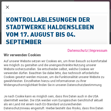
KUNDEN
ROLLI-BAD
NETZ
schliessen
KONTROLLABLESUNGEN DER
NOTFALL-SERVICE
KUNDENPOR
Menü
03904 477-3
STADTWERKE HALDENSLEBEN
Suche
VOM 17. AUGUST BIS 04.
SEPTEMBER
Wasser
Datenschutz
|
Impressum
Sehr geehrte Kund:innen,
Wir verwenden Cookies
wir informieren Sie darüber, dass im Zeitraum vom 17.
Auf unserer Website setzen wir Cookies ein, um Ihren Besuch so komfortabel
WASSERNETZ DER
wie möglich zu gestalten und die uneingeschränkte Nutzung unserer
August bis 04. September 2026 Kontrollablesungen von
Website sicherzustellen. Sie entscheiden selbst, welche Cookies wir
Strom-, Gas- und Wasserzählern im Netzgebiet
STADTWERKE HALDENSLEBEN
verwenden dürfen. Beachten Sie dabei bitte, das technisch erforderliche
Cookies gesetzt werden müssen, um die Funktionalität unserer Website zu
durchgeführt werden.
gewährleisten. Einzelheiten hierzu und Informationen zu Ihrer
GMBH
Widerspruchsmöglichkeit finden Sie in unseren Datenschutzbestimmung.
Mit der Durchführung der Kontrollablesungen wurde die
Firma ENERMESS beauftragt. Die Mitarbeitenden
Je nach Cookie kann es möglich sein, dass Ihre Daten auch in die USA
werden Wohn- und Geschäftshäuser im
Wir können auf vieles verzichten, aber nicht auf unser
übermittelt werden. Die USA werden vom Europäischen Gerichtshof aktuell
Versorgungsgebiet der Stadtwerke Haldensleben
als ein Land mit einem nach EU-Standard unzureichenden
wichtigstes Lebenselixier: das Wasser. Wir trinken es,
Datenschutzniveau eingestuft. Hierbei besteht das Risiko, dass Ihre Daten
aufsuchen, um die Zählerstände zu prüfen, die bisher