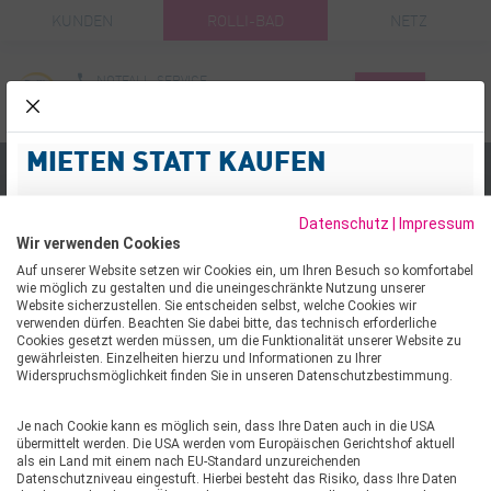
KUNDEN
ROLLI-BAD
NETZ
NOTFALL-SERVICE
KUNDENPOR
Menü
03904 477-3
schliessen
Suche
MIETEN STATT KAUFEN
Sauna
Rundum sorglos zur neuen Wärmepumpe
Datenschutz
|
Impressum
Ihre Heizungsanlage ist in die Jahre gekommen oder
Wir verwenden Cookies
arbeitet nicht mehr effizient? Dann ist jetzt der richtige
Auf unserer Website setzen wir Cookies ein, um Ihren Besuch so komfortabel
Zeitpunkt für den Umstieg. Mit unserem Mietmodel
wie möglich zu gestalten und die uneingeschränkte Nutzung unserer
modernisieren Sie komfortabel, unkompliziert und ganz
Website sicherzustellen. Sie entscheiden selbst, welche Cookies wir
verwenden dürfen. Beachten Sie dabei bitte, das technisch erforderliche
ohne hohe Investitionskosten.
Cookies gesetzt werden müssen, um die Funktionalität unserer Website zu
gewährleisten. Einzelheiten hierzu und Informationen zu Ihrer
Bei verbindlicher Bestellung einer Wärmepumpe bis
Widerspruchsmöglichkeit finden Sie in unseren Datenschutzbestimmung.
zum 31.12.2026 in Verbindung mit einem günstigen SWH-
Stromtarif profitieren Sie zusätzlich von einem Bonus in
Je nach Cookie kann es möglich sein, dass Ihre Daten auch in die USA
übermittelt werden. Die USA werden vom Europäischen Gerichtshof aktuell
Höhe von 250 €.
als ein Land mit einem nach EU-Standard unzureichenden
Datenschutzniveau eingestuft. Hierbei besteht das Risiko, dass Ihre Daten