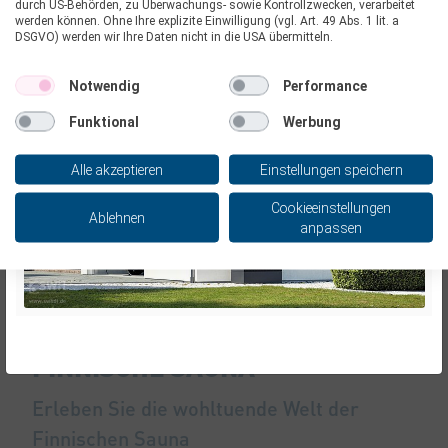
UNSERE SAUNA-LANDSCHAFT
Hier geht´s zur neuen Wärmepumpe
durch US-Behörden, zu Überwachungs- sowie Kontrollzwecken, verarbeitet
werden können. Ohne Ihre explizite Einwilligung (vgl. Art. 49 Abs. 1 lit. a
DSGVO) werden wir Ihre Daten nicht in die USA übermitteln.
Heiß trifft Kalt
Notwendig
Performance
Funktional
Werbung
Alle akzeptieren
Einstellungen speichern
Cookieeinstellungen
Ablehnen
anpassen
FINNISCHE SAUNA
Erleben Sie die wohltuende Welt der
Finnischen Sauna